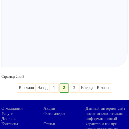
механического оборудования.
Страница 2 из 3
В начало
Назад
1
2
3
Вперед
В конец
О компании
Акции
Данный интернет сайт
Услуги
Фотогалерея
носит исключительно
Доставка
информационный
Контакты
Статьи
характер и ни при