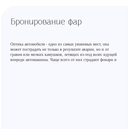
Бронирование фар
Оптика автомобиля - одно из самых уязвимых мест, она
может пострадать не только в результате аварии, но и от
гравия или мелких камушков, летящих из-под колес идущей
впереди автомашины. Чаще всего от них страдают фонари и
противотуманные фары, размещенные на уровне бампера. И,
если разбившееся стекло этой светооптики можно считать
простой неприятностью, то в случае с фарами головного
света это уже настоящая трагедия для владельца авто.