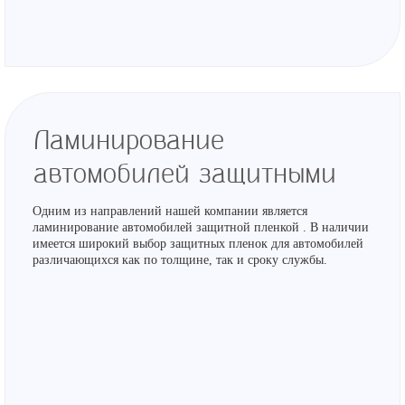
Ламинирование
автомобилей защитными
плёнками
Одним из направлений нашей компании является
ламинирование автомобилей защитной пленкой . В наличии
имеется широкий выбор защитных пленок для автомобилей
различающихся как по толщине, так и сроку службы.
Данные пленки прозрачны и имеют глянцевую поверхность,
поэтому они совершенно не заметны на поверхности
кузовных частей автомобиля. Для ламинирования
автомобиля наиболее часто выбирают прозрачную пленку с
целью защиты лакокрасочного покрытия. Это позволит
защитить покрытие Вашего автомобиля от механических
повреждений: царапин, потертостей, сколов, химии, гравия
и прочих механических повреждений лакокрасочного