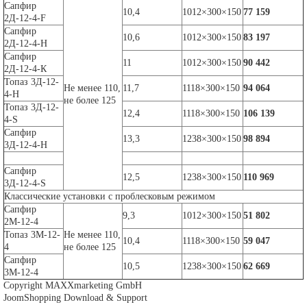
Сапфир
10,4
1012×300×150
77 159
2Д-12-4-F
Сапфир
10,6
1012×300×150
83 197
2Д-12-4-H
Сапфир
11
1012×300×150
90 442
2Д-12-4-К
Топаз 3Д-12-
Не менее 110,
11,7
1118×300×150
94 064
4-H
не более 125
Топаз 3Д-12-
12,4
1118×300×150
106 139
4-S
Сапфир
13,3
1238×300×150
98 894
3Д-12-4-H
Сапфир
12,5
1238×300×150
110 969
3Д-12-4-S
Классические установки с проблесковым режимом
Сапфир
9,3
1012×300×150
51 802
2М-12-4
Топаз 3М-12-
Не менее 110,
10,4
1118×300×150
59 047
4
не более 125
Сапфир
10,5
1238×300×150
62 669
3М-12-4
Copyright MAXXmarketing GmbH
JoomShopping Download & Support