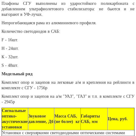
Плафоны СГУ выполнены из ударостойкого поликарбоната с
добавлением ультрафиолетового стабилизатора: не бьются и не
выгорают в УФ-лучах.
Непрогибающаяся рама из алюминиевого профиля.
Количество светодиодов в САБ:
F - 16шт.
H - 24шт.
К - 32шт.
S - 48шт.
Модельный ряд
Комплект опор и зацепов на легковые а/м и крепления на рейлинги в
комплекте с СГУ - 1756р
Комплект опор и зацепов на а/м "УАЗ", "ГАЗ" и т.п. в комплекте с СГУ
- 2945р
Сигнальные
оптико-
Звуковое
Масса САБ,
Габариты
Цена, руб.
акустические
давление, Дб
(не более) кг
САБ, мм
установки
Установки с сверхяркими светодиодными оптическими системами