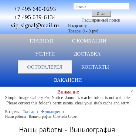
+7 495 640-0293
+7 495 639-6134
Расширенный поиск
vip-signal@mail.ru
В корзину
Товары
0
-
0 руб.
ГЛАВНАЯ
О КОМПАНИИ
УСЛУГИ
ДОСТАВКА
ФОТОГАЛЕРЕЯ
КОНТАКТЫ
ВАКАНСИИ
×
Внимание
Simple Image Gallery Pro Notice: Joomla's
/cache
folder is not writable.
Please correct this folder's permissions, clear your site's cache and retry.
Вы здесь:
Главная
Фотогалерея
Наши работы - Винилография: Chevrolet Cruze
Наши работы - Винилография: