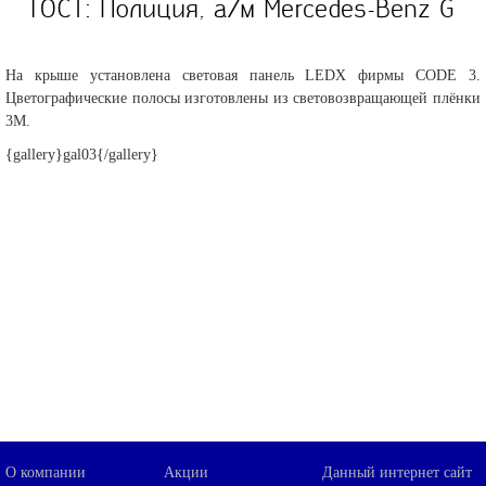
ГОСТ: Полиция, а/м Mercedes-Benz G
На крыше установлена световая панель LEDX фирмы CODE 3.
Цветографические полосы изготовлены из световозвращающей плёнки
3М.
{gallery}gal03{/gallery}
О компании
Акции
Данный интернет сайт