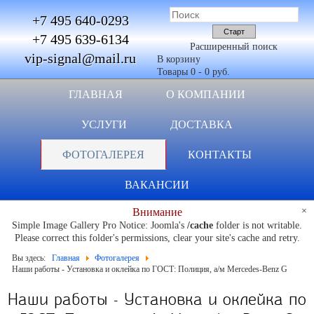
+7 495 640-0293
+7 495 639-6134
Расширенный поиск
vip-signal@mail.ru
В корзину
Товары
0
-
0 руб.
ГЛАВНАЯ
О КОМПАНИИ
УСЛУГИ
ДОСТАВКА
ФОТОГАЛЕРЕЯ
КОНТАКТЫ
ВАКАНСИИ
×
Внимание
Simple Image Gallery Pro Notice: Joomla's
/cache
folder is not writable.
Please correct this folder's permissions, clear your site's cache and retry.
Вы здесь:
Главная
Фотогалерея
Наши работы - Установка и оклейка по ГОСТ: Полиция, а/м Mercedes-Benz G
Наши работы - Установка и оклейка по